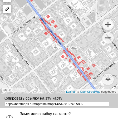
polygon
a
marker
500 m
Leaflet
| ©
OpenStreetMap
contributors
Копировать ссылку на эту карту:
Заметили ошибку на карте?