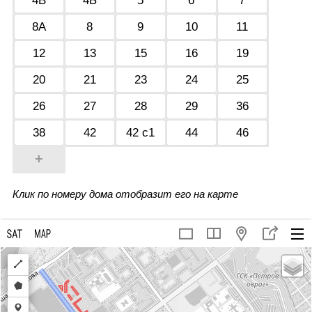
4В
4Б
5
6
7
8А
8
9
10
11
12
13
15
16
19
20
21
23
24
25
26
27
28
29
36
38
42
42 с1
44
46
+
Клик по номеру дома отобразит его на карте
Draw
a
Draw
polyline
a
Draw