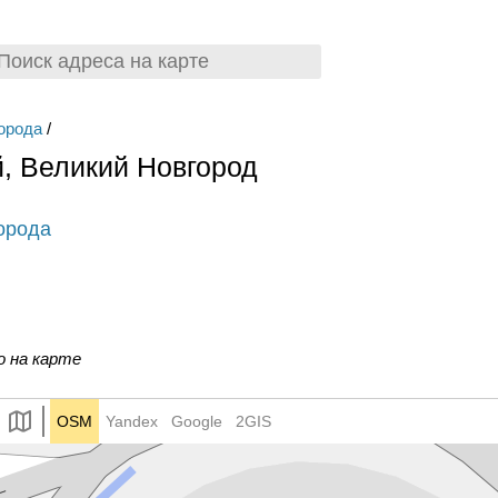
орода
/
, Великий Новгород
орода
о на карте
OSM
Yandex
Google
2GIS