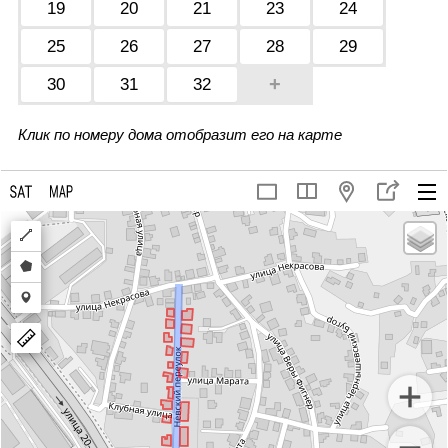
19
20
21
23
24
25
26
27
28
29
+
30
31
32
Клик по номеру дома отобразит его на карте
Draw
a
Draw
polyline
a
Draw
polygon
a
marker