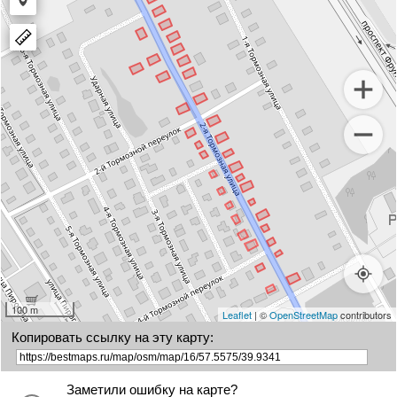
Draw
polygon
a
marker
100 m
Leaflet
| ©
OpenStreetMap
contributors
Копировать ссылку на эту карту:
Заметили ошибку на карте?