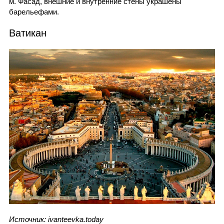
м. Фасад, внешние и внутренние стены украшены
барельефами.
Ватикан
Источник: ivanteevka.today