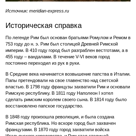
Источник: meridian-express.ru
Историческая справка
По легенде Рим был основан братьями Ромулом и Ремом в
753 году до н. э. Рим был столицей Древней Римской
империи. В 410 году город был разграблен вестготами, а в
455 году – вандалами. В течение V-VI веков город
постоянно переходил из рук в руки.
В Средние века начинается возвышение папства в Италии.
Папы претендовали на свое главенство над светской
властью. В 1798 году французы захватили Рим и основали
Римскую республику. В 1811 году Наполеон I хотел
сделать римским королем своего сына. В 1814 году было
восстановлено папское государство.
В 1848 году произошла революция, и была создана
Римская республика. Но вскоре город был захвачен
французами. В 1870 году город захватили войска
Итальянского королевства, и Рим стал столицей.