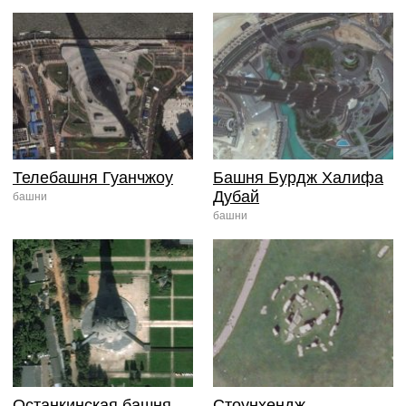
Телебашня Гуанчжоу
Башня Бурдж Халифа
Дубай
башни
башни
Останкинская башня
Стоунхендж