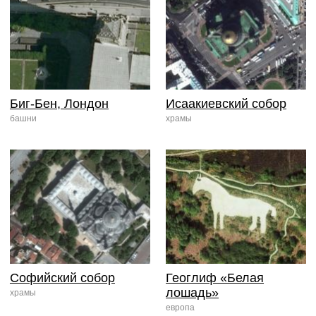
Биг-Бен, Лондон
Исаакиевский собор
башни
храмы
Софийский собор
Геоглиф «Белая
лошадь»
храмы
европа