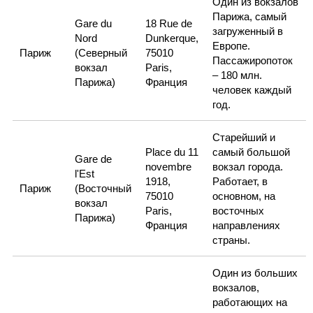
Один из вокзалов
Парижа, самый
Gare du
18 Rue de
загруженный в
Nord
Dunkerque,
Европе.
Париж
(Северный
75010
Пассажиропоток
вокзал
Paris,
– 180 млн.
Парижа)
Франция
человек каждый
год.
Старейший и
Place du 11
самый большой
Gare de
novembre
вокзал города.
l'Est
1918,
Работает, в
Париж
(Восточный
75010
основном, на
вокзал
Paris,
восточных
Парижа)
Франция
направлениях
страны.
Один из больших
вокзалов,
работающих на