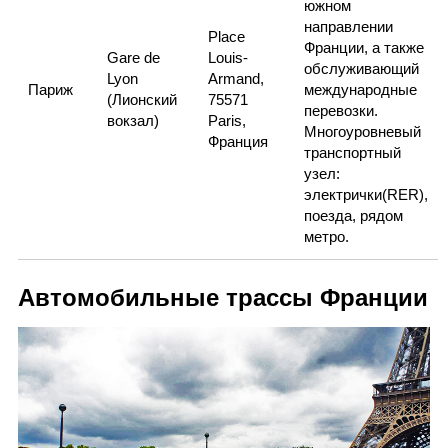
южном
направлении
Place
Франции, а также
Gare de
Louis-
обслуживающий
Lyon
Armand,
Париж
международные
(Лионский
75571
перевозки.
вокзал)
Paris,
Многоуровневый
Франция
транспортный
узел:
электрички(RER),
поезда, рядом
метро.
Автомобильные трассы Франции