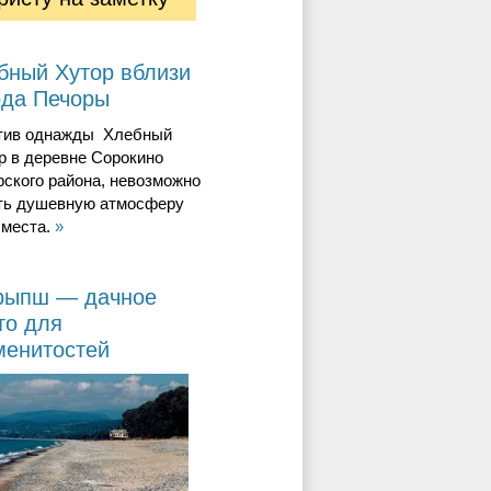
бный Хутор вблизи
ода Печоры
тив однажды Хлебный
р в деревне Сорокино
ского района, невозможно
ть душевную атмосферу
 места.
»
рыпш — дачное
то для
менитостей