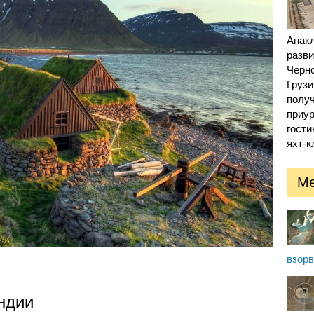
Анак
разв
Черн
Грузи
получ
приур
гости
яхт-к
Ме
взор
ндии