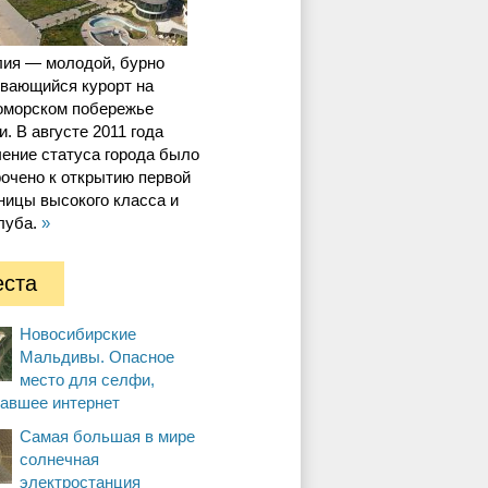
лия — молодой, бурно
ивающийся курорт на
оморском побережье
и. В августе 2011 года
ение статуса города было
очено к открытию первой
ницы высокого класса и
луба.
»
ста
Новосибирские
Мальдивы. Опасное
место для селфи,
вавшее интернет
Самая большая в мире
солнечная
электростанция