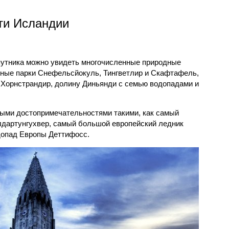
ти Исландии
путника можно увидеть многочисленные природные
ные парки Снефельсйокуль, Тингветлир и Скафтафель,
Хорнстрандир, долину Диньянди с семью водопадами и
ыми достопримечательностями такими, как самый
дартунгухвер, самый большой европейский ледник
опад Европы Деттифосс.