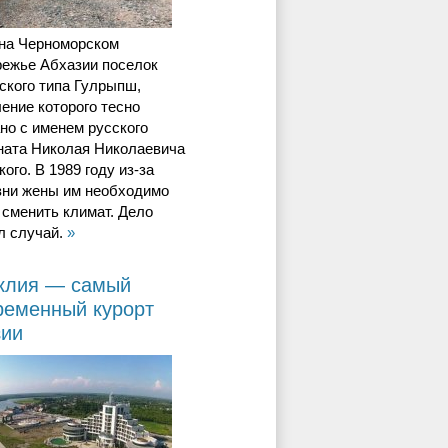
 на Черноморском
режье Абхазии поселок
ского типа Гулрыпш,
ение которого тесно
но с именем русского
ната Николая Николаевича
ого. В 1989 году из-за
зни жены им необходимо
сменить климат. Дело
л случай.
»
клия — самый
ременный курорт
зии