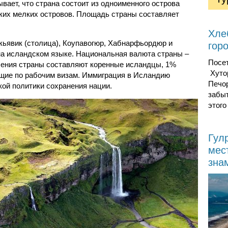
вает, что страна состоит из одноименного острова
ьких мелких островов. Площадь страны составляет
Хле
кьявик (столица), Коупавогюр, Хабнарфьордюр и
гор
на исландском языке. Национальная валюта страны –
Посе
ления страны составляют коренные исландцы, 1%
Хуто
ющие по рабочим визам. Иммиграция в Исландию
Печор
кой политики сохранения нации.
забы
этого
Гул
мес
зна