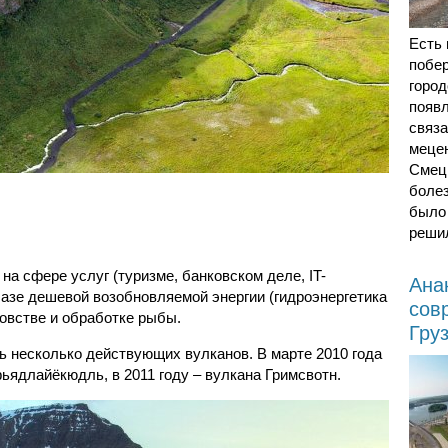
Есть
побе
город
появл
связа
меце
Смецк
боле
было 
реши
а сфере услуг (туризме, банковском деле, IT-
Ана
азе дешевой возобновляемой энергии (гидроэнергетика
сов
овстве и обработке рыбы.
Гру
ь несколько действующих вулканов. В марте 2010 года
ядлайёкюдль, в 2011 году – вулкана Гримсвотн.