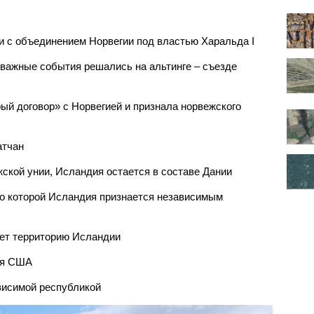
зи с объединением Норвегии под властью Харальда I
 (важные события решались на альтинге – съезде
рый договор» с Норвегией и признала норвежского
атчан
жской унии, Исландия остается в составе Дании
, по которой Исландия признается независимым
ает территорию Исландии
тся США
ависимой республикой