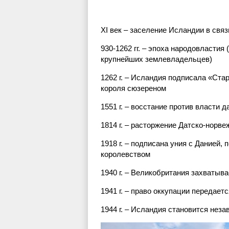
XI век – заселение Исландии в свя
930-1262 гг. – эпоха народовластия
крупнейших землевладельцев)
1262 г. – Исландия подписала «Ста
короля сюзереном
1551 г. – восстание против власти д
1814 г. – расторжение Датско-норве
1918 г. – подписана уния с Данией
королевством
1940 г. – Великобритания захватыв
1941 г. – право оккупации передае
1944 г. – Исландия становится нез