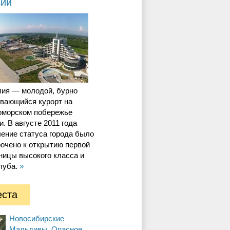
зии
лия — молодой, бурно
ивающийся курорт на
оморском побережье
и. В августе 2011 года
ение статуса города было
очено к открытию первой
ницы высокого класса и
луба.
»
ста
Новосибирские
Мальдивы. Опасное