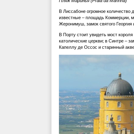
Пляж Маринья (Praia da Marinha)
В Лиссабоне огромное количество 
известные – площадь Коммерции, мо
Жеронимуш, замок святого Георгия
В Порту стоит увидеть мост короля
католические церкви; в Синтре – за
Капеллу де Оссос и старинный акве