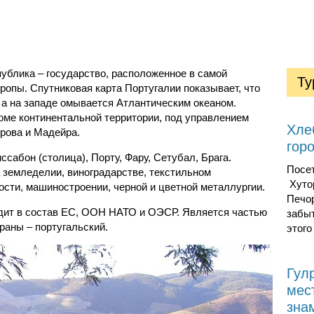
ублика – государство, расположенное в самой
Ту
ропы. Спутниковая карта Португалии показывает, что
, а на западе омывается Атлантическим океаном.
роме континентальной территории, под управлением
Хле
рова и Мадейра.
гор
сабон (столица), Порту, Фару, Сетубал, Брага.
Посе
 земледелии, виноградарстве, текстильном
Хуто
сти, машиностроении, черной и цветной металлургии.
Печор
дит в состав ЕС, ООН НАТО и ОЭСР. Является частью
забы
раны – португальский.
этого
Гул
мес
зна