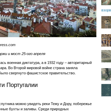
взор
dpress.com
ржи и мост 25-ого апреля
ась военная диктатура, а в 1932 году – авторитарный
ара. Во Второй мировой войне страна заняла
 было свергнуто фашистское правительство.
ти Португалии
спутника можно увидеть реки Тежу и Дору, побережье
енные бухты и заливы. Среди природных