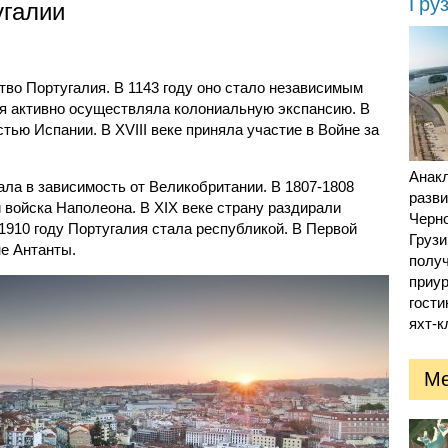
Гру
угалии
тво Португалия. В 1143 году оно стало независимым
ия активно осуществляла колониальную экспансию. В
тью Испании. В XVIII веке приняла участие в Войне за
Анак
ала в зависимость от Великобритании. В 1807-1808
разв
 войска Наполеона. В XIX веке страну раздирали
Черн
1910 году Португалия стала республикой. В Первой
Грузи
е Антанты.
получ
приур
гости
яхт-к
Ме