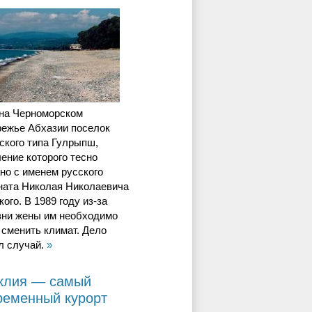
 на Черноморском
режье Абхазии поселок
ского типа Гулрыпш,
ение которого тесно
но с именем русского
ната Николая Николаевича
ого. В 1989 году из-за
зни жены им необходимо
сменить климат. Дело
л случай.
»
клия — самый
ременный курорт