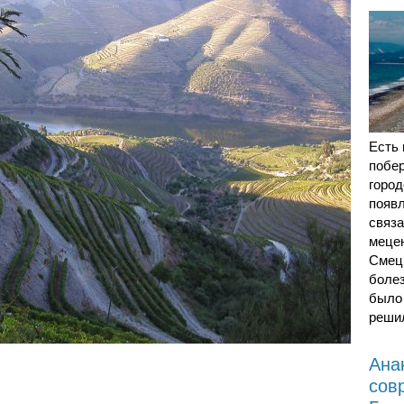
Есть
побе
город
появл
связа
меце
Смецк
боле
было 
реши
Ана
сов