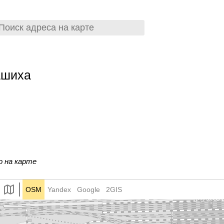
ашиха
о на карте
OSM
Yandex
Google
2GIS