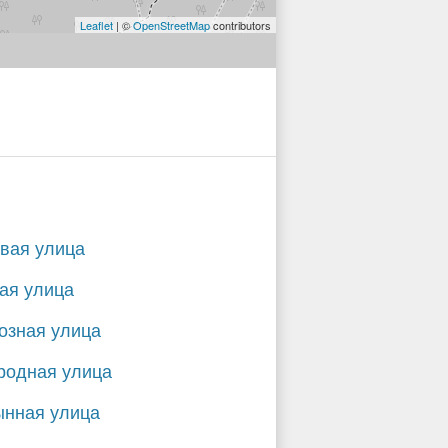
Leaflet
| ©
OpenStreetMap
contributors
вая улица
ая улица
озная улица
родная улица
нная улица