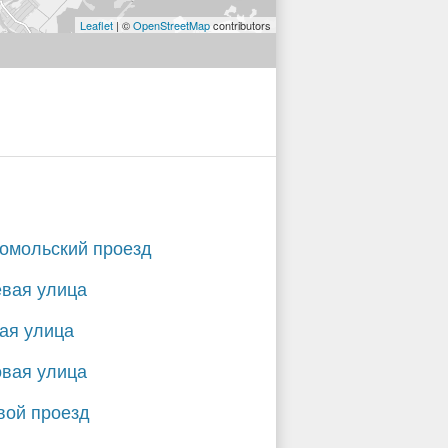
Leaflet
| ©
OpenStreetMap
contributors
омольский проезд
вая улица
ая улица
вая улица
вой проезд