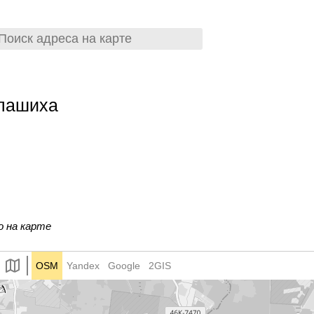
алашиха
о на карте
OSM
Yandex
Google
2GIS