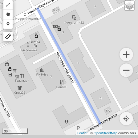
Draw
a
Draw
polyline
a
Draw
polygon
a
marker
30 m
Leaflet
| ©
OpenStreetMap
contributors