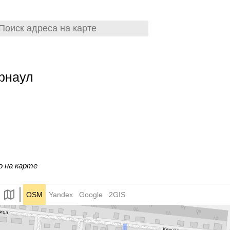
рнаул
о на карте
OSM
Yandex
Google
2GIS