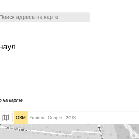
наул
о на карте
OSM
Yandex
Google
2GIS