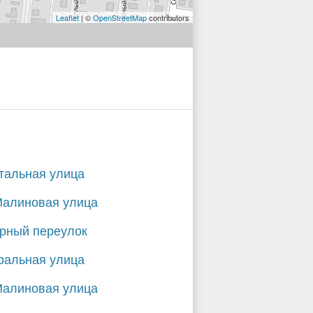
Leaflet
| ©
OpenStreetMap
contributors
тальная улица
Малиновая улица
рный переулок
ральная улица
Малиновая улица