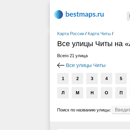
Карта России
/
Карта Читы
/
Все улицы Читы на 
Всего 21 улица
Все улицы Читы
1
2
3
4
5
Л
М
Н
О
П
Поиск по названию улицы: