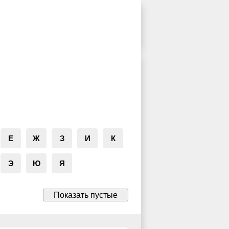
Е
Ж
З
И
К
Э
Ю
Я
Показать пустые