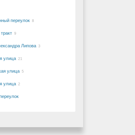
нный переулок
8
 тракт
9
лександра Липова
3
я улица
21
кая улица
5
я улица
2
переулок