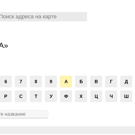
«А»
6
7
8
9
А
Б
В
Г
Д
Р
С
Т
У
Ф
Х
Ц
Ч
Ш