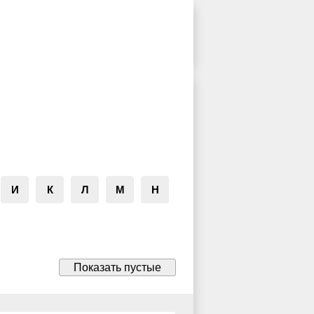
И
К
Л
М
Н
Показать пустые