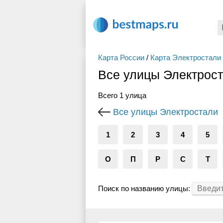
Карта России
/
Карта Электростали
Все улицы Электрост
Всего 1 улица
Все улицы Электростали
1
2
3
4
5
О
П
Р
С
Т
Поиск по названию улицы: