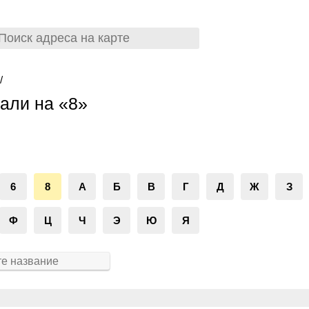
/
али на «8»
6
8
А
Б
В
Г
Д
Ж
З
Ф
Ц
Ч
Э
Ю
Я