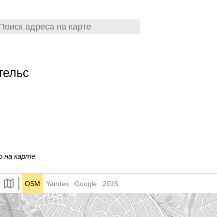
гельс
о на карте
OSM
Yandex
Google
2GIS