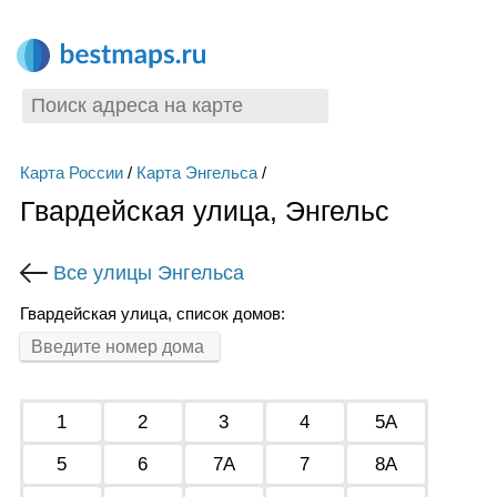
Карта России
/
Карта Энгельса
/
Гвардейская улица, Энгельс
Все улицы Энгельса
Гвардейская улица, список домов:
1
2
3
4
5А
5
6
7А
7
8А