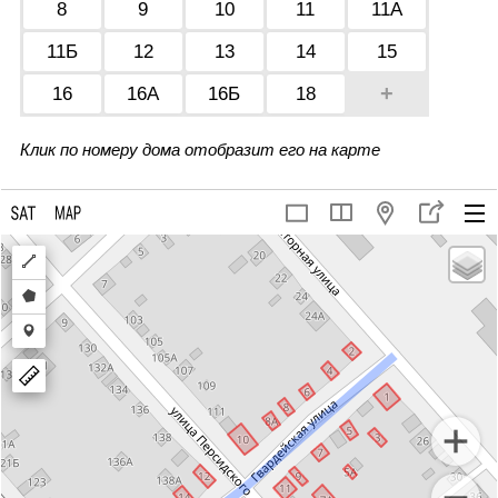
8
9
10
11
11А
11Б
12
13
14
15
+
16
16А
16Б
18
Клик по номеру дома отобразит его на карте
Draw
a
Draw
polyline
a
Draw
polygon
a
marker