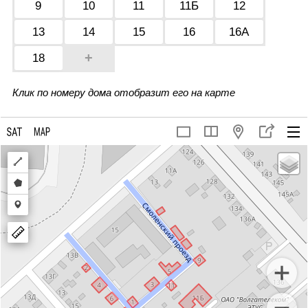
9
10
11
11Б
12
13
14
15
16
16А
+
18
Клик по номеру дома отобразит его на карте
Draw
a
Draw
polyline
a
Draw
polygon
a
marker