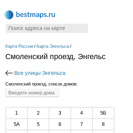
Карта России
/
Карта Энгельса
/
Смоленский проезд, Энгельс
Все улицы Энгельса
Смоленский проезд, список домов:
1
2
3
4
5Б
5А
5
6
7
8