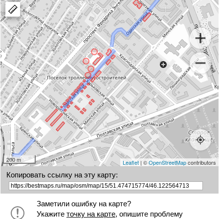
polygon
a
marker
200 m
Leaflet
| ©
OpenStreetMap
contributors
Копировать ссылку на эту карту:
Заметили ошибку на карте?
Укажите
точку на карте
, опишите проблему