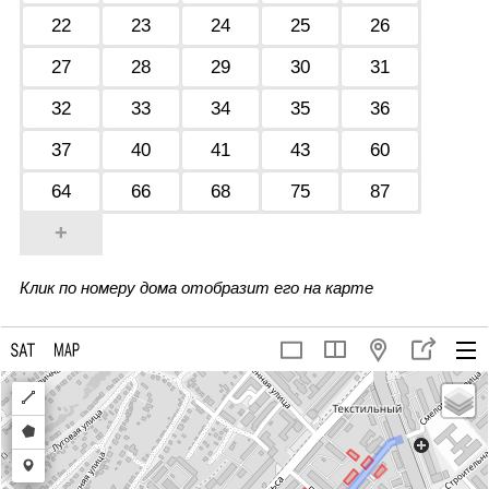
22
23
24
25
26
27
28
29
30
31
32
33
34
35
36
37
40
41
43
60
64
66
68
75
87
+
Клик по номеру дома отобразит его на карте
Draw
a
Draw
polyline
a
Draw