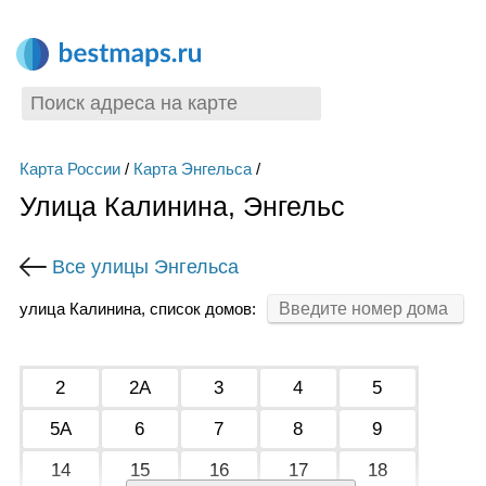
Карта России
/
Карта Энгельса
/
Улица Калинина, Энгельс
Все улицы Энгельса
улица Калинина, список домов:
2
2А
3
4
5
5А
6
7
8
9
14
15
16
17
18