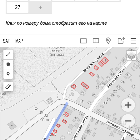
+
27
Клик по номеру дома отобразит его на карте
Draw
a
Draw
polyline
a
Draw
polygon
a
marker