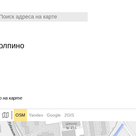
Колпино
о на карте
OSM
Yandex
Google
2GIS