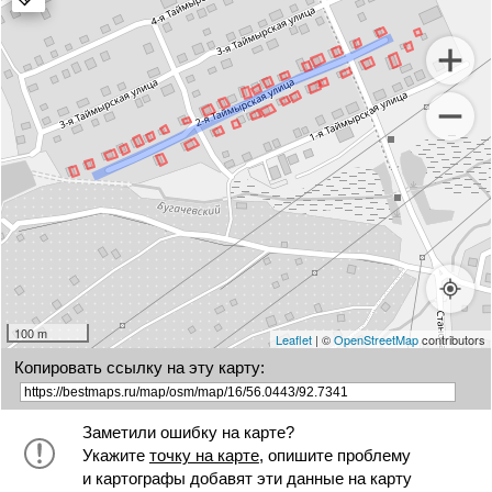
marker
100 m
Leaflet
| ©
OpenStreetMap
contributors
Копировать ссылку на эту карту:
Заметили ошибку на карте?
Укажите
точку на карте
, опишите проблему
и картографы добавят эти данные на карту