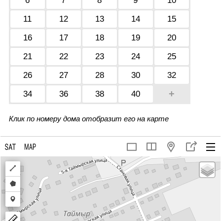
6
7
8
9
10
11
12
13
14
15
16
17
18
19
20
21
22
23
24
25
26
27
28
30
32
+
34
36
38
40
Клик по номеру дома отобразит его на карте
Draw
a
Draw
polyline
a
Draw
polygon
a