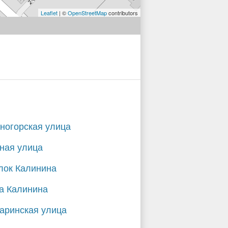
Leaflet
| ©
OpenStreetMap
contributors
ногорская улица
ная улица
лок Калинина
а Калинина
аринская улица