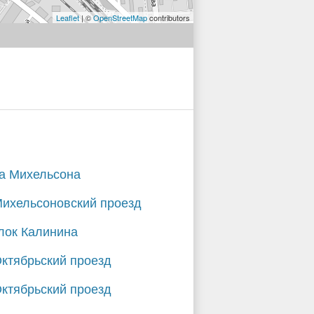
Leaflet
| ©
OpenStreetMap
contributors
а Михельсона
Михельсоновский проезд
лок Калинина
Октябрьский проезд
Октябрьский проезд