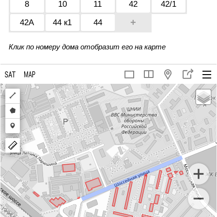
8
10
11
42
42/1
+
42А
44 к1
44
Клик по номеру дома отобразит его на карте
Draw
a
Draw
polyline
a
Draw
polygon
a
marker