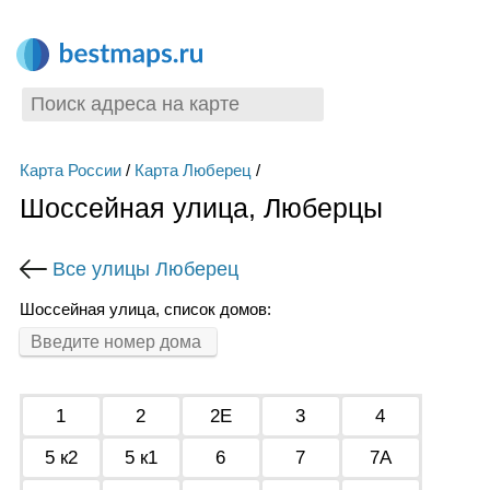
Карта России
/
Карта Люберец
/
Шоссейная улица, Люберцы
Все улицы Люберец
Шоссейная улица, список домов:
1
2
2Е
3
4
5 к2
5 к1
6
7
7А