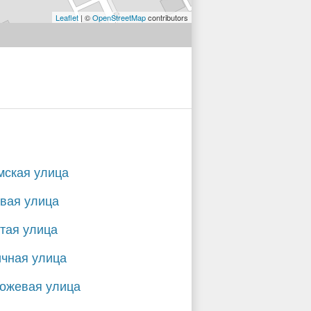
Leaflet
| ©
OpenStreetMap
contributors
мская улица
вая улица
тая улица
чная улица
ожевая улица