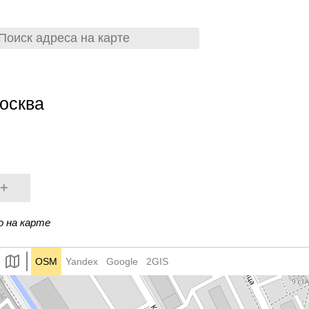
осква
+
о на карте
OSM
Yandex
Google
2GIS