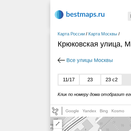
Карта России
/
Карта Москвы
/
Крюковская улица, М
Все улицы Москвы
11/17
23
23 с2
Клик по номеру дома отобразит ег
Google
Yandex
Bing
Kosmo
Draw