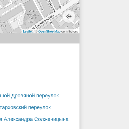
Leaflet
| ©
OpenStreetMap
contributors
шой Дровяной переулок
тарховский переулок
а Александра Солженицына