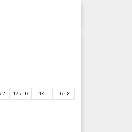
 с2
12 с10
14
16 с2