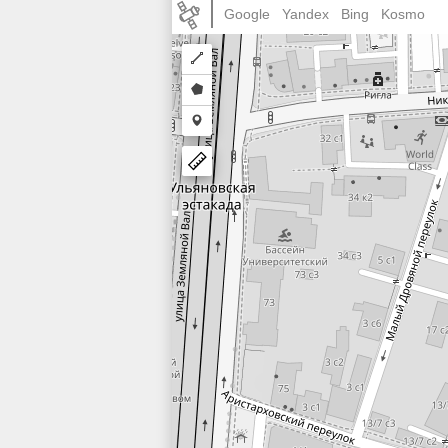
Google
Yandex
Bing
Kosmo
Draw
a
Draw
polyline
a
Draw
polygon
a
marker