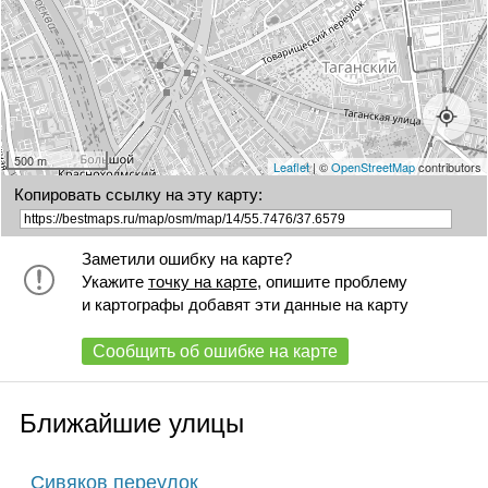
51 с2
51 с3
52 с2
52 с3
52 с1
53 с1
53 с2
54
54 с2
55 с3
55
55 с2
57 с8
57 с1
57 с7
+
58
59
60
62
500 m
Leaflet
| ©
OpenStreetMap
contributors
Копировать ссылку на эту карту:
Заметили ошибку на карте?
Укажите
точку на карте
, опишите проблему
и картографы добавят эти данные на карту
Сообщить об ошибке на карте
Ближайшие улицы
Сивяков переулок