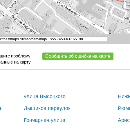
ишите проблему
Сообщить об ошибке на карте
данные на карту
улица Высоцкого
Нижн
а
Лыщиков переулок
Рюми
Гончарная улица
Арис