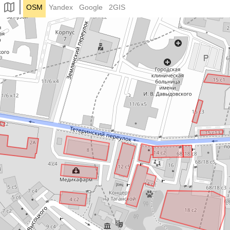
OSM
Yandex
Google
2GIS