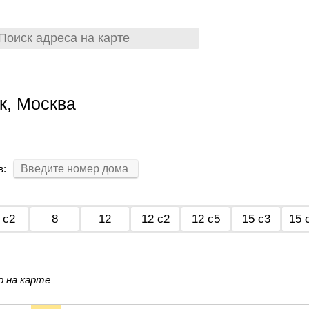
к, Москва
в:
 с2
8
12
12 с2
12 с5
15 с3
15 
о на карте