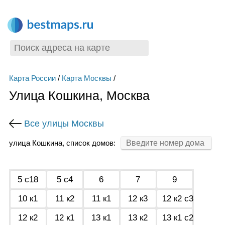
Карта России
/
Карта Москвы
/
Улица Кошкина, Москва
Все улицы Москвы
улица Кошкина, список домов:
5 с18
5 с4
6
7
9
10 к1
11 к2
11 к1
12 к3
12 к2 с3
12 к2
12 к1
13 к1
13 к2
13 к1 с2