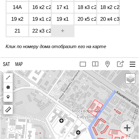
14А
16 к2 с2
17 к1
18 к3 с2
18 к2 с2
19 к2
19 к1 с2
19 к1
20 к5 с2
20 к4 с3
+
21
22 к3 с2
Клик по номеру дома отобразит его на карте
Draw
a
Draw
polyline
a
Draw
polygon
a
marker