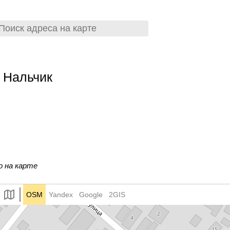
 Нальчик
о на карте
OSM
Yandex
Google
2GIS