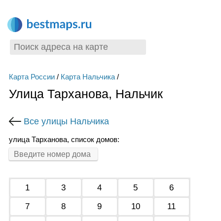
Карта России
/
Карта Нальчика
/
Улица Тарханова, Нальчик
Все улицы Нальчика
улица Тарханова, список домов:
1
3
4
5
6
7
8
9
10
11