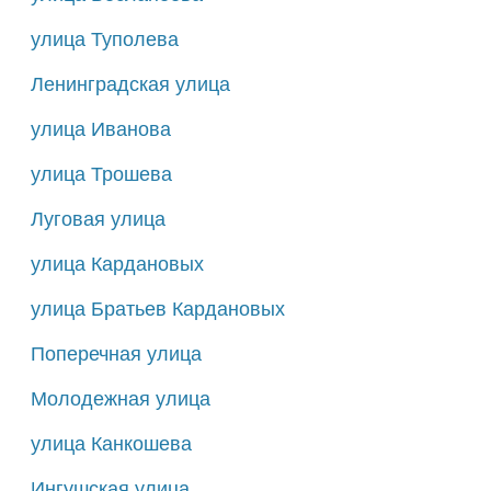
132
133
135
136
137
улица Туполева
138
139
141
142
143
Ленинградская улица
144
145
146
147
148
улица Иванова
149В
149
149А
150
151
улица Трошева
152
153
154
155
156
Луговая улица
157
158
159
160
161
улица Кардановых
162
163
164
165
166
улица Братьев Кардановых
167
168
169
171
173
Поперечная улица
+
175
177
179
181
Молодежная улица
улица Канкошева
Ингушская улица