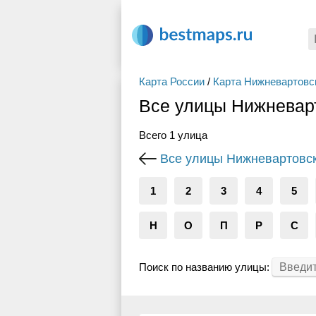
Карта России
/
Карта Нижневартовс
Все улицы Нижневарт
Всего 1 улица
Все улицы Нижневартовс
1
2
3
4
5
Н
О
П
Р
С
Поиск по названию улицы: