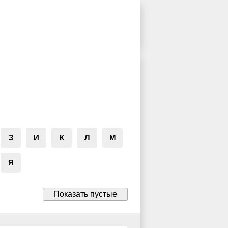
З
И
К
Л
М
Я
Показать пустые