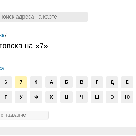
ка
/
овска на «7»
ка
6
7
9
А
Б
В
Г
Д
Е
Т
У
Ф
Х
Ц
Ч
Ш
Э
Ю