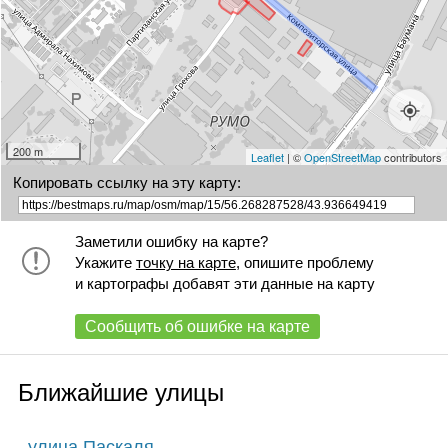
200 m
Leaflet
| ©
OpenStreetMap
contributors
Копировать ссылку на эту карту:
Заметили ошибку на карте?
Укажите
точку на карте
, опишите проблему
и картографы добавят эти данные на карту
Сообщить об ошибке на карте
Ближайшие улицы
улица Паскаля