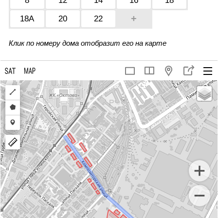
8
12
14
16
18
+
18А
20
22
Клик по номеру дома отобразит его на карте
Draw
a
Draw
polyline
a
Draw
polygon
a
marker