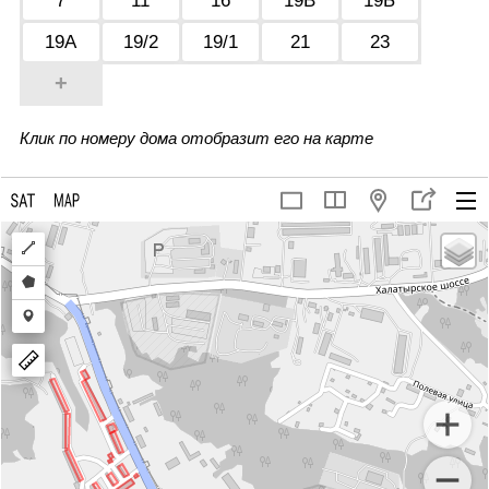
7
11
16
19В
19Б
19А
19/2
19/1
21
23
+
Клик по номеру дома отобразит его на карте
Draw
a
Draw
polyline
a
Draw
polygon
a
marker