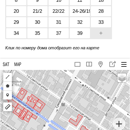
8
9
10
11
18
20
21/2
22/22
24-26/19-21
28
29
30
31
32
33
+
34
35
37
39
Клик по номеру дома отобразит его на карте
Draw
a
Draw
polyline
a
Draw
polygon
a
marker