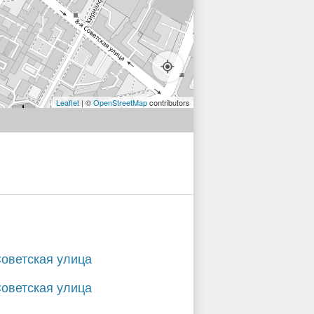
Leaflet
| ©
OpenStreetMap
contributors
Советская улица
Советская улица