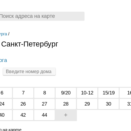
урга
/
 Санкт-Петербург
рга
6
7
8
9/20
10-12
15/19
1
24
26
27
28
29
30
3
+
40
42
44
о на карте