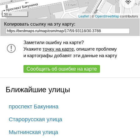
50 m
Leaflet
| ©
OpenStreetMap
contributors
Копировать ссылку на эту карту:
Заметили ошибку на карте?
Укажите
точку на карте
, опишите проблему
и картографы добавят эти данные на карту
Сообщить об ошибке на карте
Ближайшие улицы
проспект Бакунина
Старорусская улица
Мытнинская улица