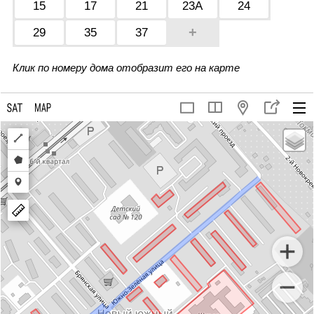
15
17
21
23А
24
+
29
35
37
Клик по номеру дома отобразит его на карте
Draw
a
Draw
polyline
a
Draw
polygon
a
marker