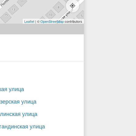
Leaflet
| ©
OpenStreetMap
contributors
кая улица
зерская улица
линская улица
гандинская улица