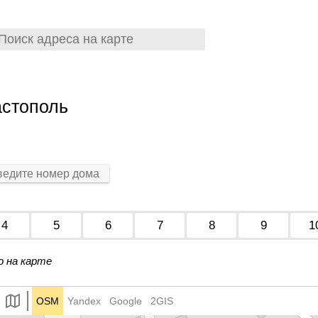
астополь
4
5
6
7
8
9
1
о на карте
OSM
Yandex
Google
2GIS