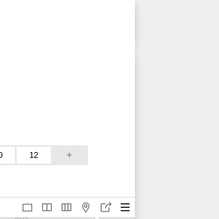
+
0
12