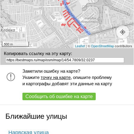
75А
75
77А
77
79
+
79А
81
83
85
500 m
Leaflet
| ©
OpenStreetMap
contributors
Копировать ссылку на эту карту:
Заметили ошибку на карте?
Укажите
точку на карте
, опишите проблему
и картографы добавят эти данные на карту
Сообщить об ошибке на карте
Ближайшие улицы
Нарвская улица