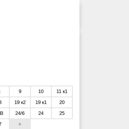
8
9
10
11 к1
8
19 к2
19 к1
20
4В
24/6
24
25
+
7