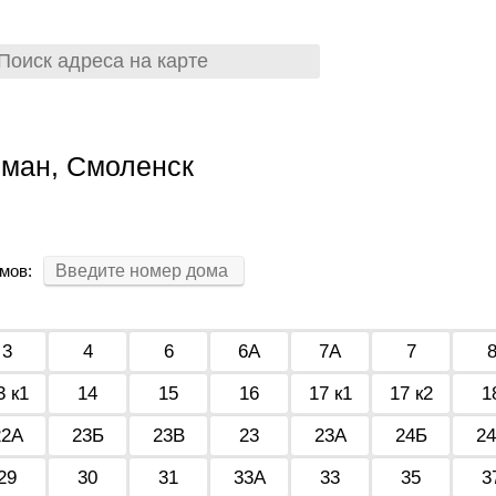
ман, Смоленск
мов:
3
4
6
6А
7А
7
3 к1
14
15
16
17 к1
17 к2
1
22А
23Б
23В
23
23А
24Б
2
29
30
31
33А
33
35
3