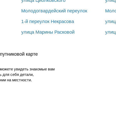
улица Циолковского
улиц
Молодогвардейский переулок
Моло
1-й переулок Некрасова
улиц
улица Марины Расковой
улиц
путниковой карте
можете увидеть знакомые вам
ь для себя детали,
ии на местности.