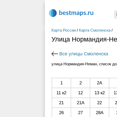
Карта России
/
Карта Смоленска
/
Улица Нормандия-Не
Все улицы Смоленска
улица Нормандия-Неман, список до
1
2
2А
11 к2
12
13 к2
1
21
21А
22
26
27
28А