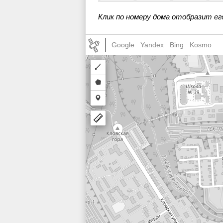
Клик по номеру дома отобразит ег
Google
Yandex
Bing
Kosmo
Draw
a
Draw
polyline
a
Draw
polygon
a
marker