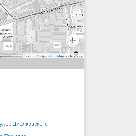
Leaflet
| ©
OpenStreetMap
contributors
улок Циолковского