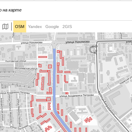
о на карте
OSM
Yandex
Google
2GIS