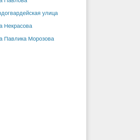
а Павлова
догвардейская улица
а Некрасова
а Павлика Морозова