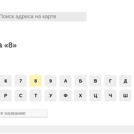
а «8»
6
7
8
9
А
Б
В
Г
Д
Р
С
Т
У
Ф
Х
Ц
Ч
Ш