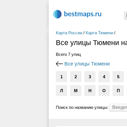
Карта России
/
Карта Тюмени
/
Все улицы Тюмени н
Всего 7 улиц
Все улицы Тюмени
1
2
3
4
5
Л
М
Н
О
П
Поиск по названию улицы: