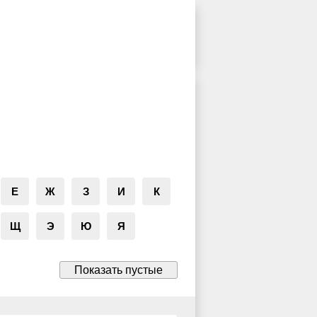
Е
Ж
З
И
К
Щ
Э
Ю
Я
Показать пустые