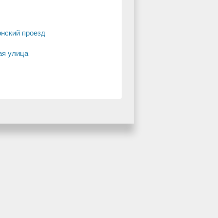
рнский проезд
ая улица