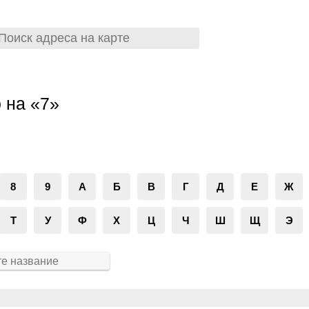
 на «7»
8
9
А
Б
В
Г
Д
Е
Ж
Т
У
Ф
Х
Ц
Ч
Ш
Щ
Э