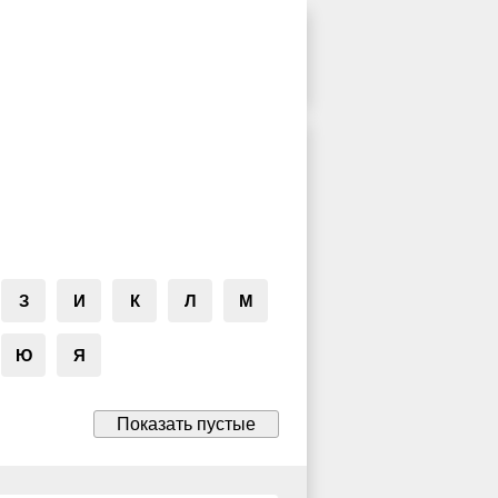
З
И
К
Л
М
Ю
Я
Показать пустые