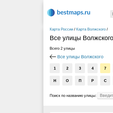
Карта России
/
Карта Волжского
/
Все улицы Волжского
Всего 2 улицы
Все улицы Волжского
1
2
3
4
7
Н
О
П
Р
С
Поиск по названию улицы: