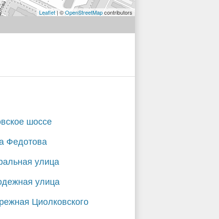
Leaflet
| ©
OpenStreetMap
contributors
вское шоссе
а Федотова
ральная улица
дежная улица
режная Циолковского