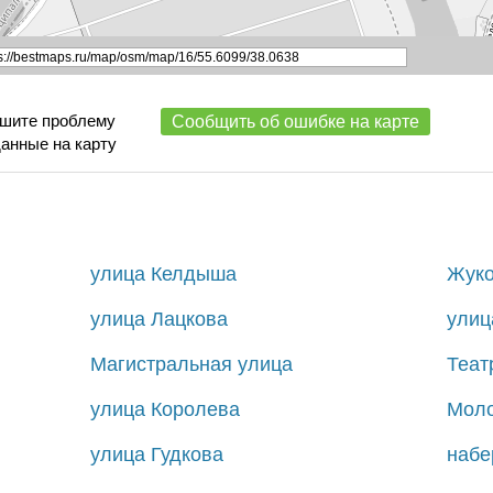
ишите проблему
Сообщить об ошибке на карте
данные на карту
улица Келдыша
Жуко
улица Лацкова
улиц
Магистральная улица
Теат
улица Королева
Моло
улица Гудкова
набе