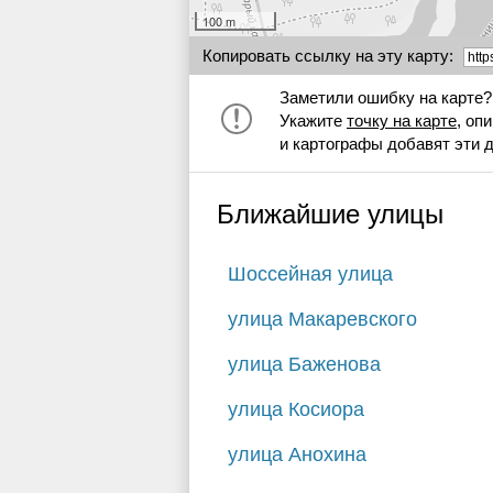
100 m
Копировать ссылку на эту карту:
Заметили ошибку на карте?
Укажите
точку на карте
, оп
и картографы добавят эти 
Ближайшие улицы
Шоссейная улица
улица Макаревского
улица Баженова
улица Косиора
улица Анохина