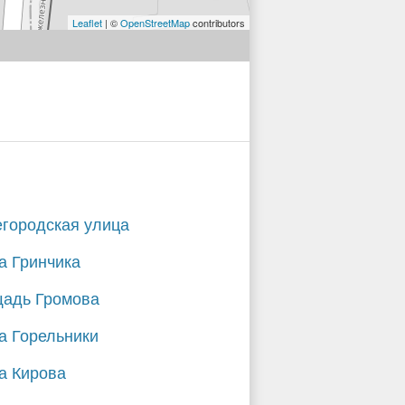
Leaflet
| ©
OpenStreetMap
contributors
городская улица
а Гринчика
адь Громова
а Горельники
а Кирова