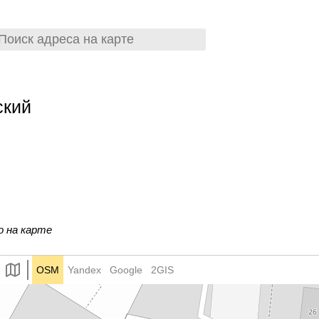
ский
о на карте
OSM
Yandex
Google
2GIS