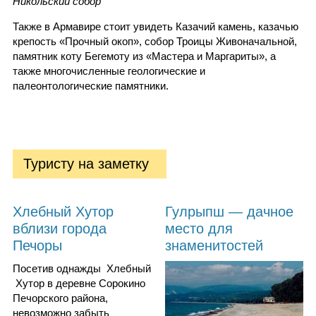
Никольский собор
Также в Армавире стоит увидеть Казачий камень, казачью
крепость «Прочный окоп», собор Троицы Живоначальной,
памятник коту Бегемоту из «Мастера и Маргариты», а
также многочисленные геологические и
палеонтологические памятники.
Туристу на заметку
Хлебный Хутор
Гулрыпш — дачное
вблизи города
место для
Печоры
знаменитостей
Посетив однажды Хлебный
Хутор в деревне Сорокино
Печорского района,
невозможно забыть