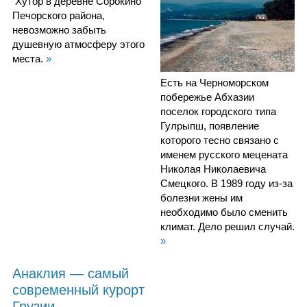
Хутор в деревне Сорокино
Печорского района,
невозможно забыть
душевную атмосферу этого
места.
»
Есть на Черноморском
побережье Абхазии
поселок городского типа
Гулрыпш, появление
которого тесно связано с
именем русского мецената
Николая Николаевича
Смецкого. В 1989 году из-за
болезни жены им
необходимо было сменить
климат. Дело решил случай.
»
Анаклия — самый
современный курорт
Грузии